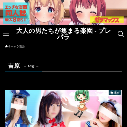
大人の男たちが集まる楽園 - プレ
パラ
ホーム
吉原
吉原
– tag –
東京