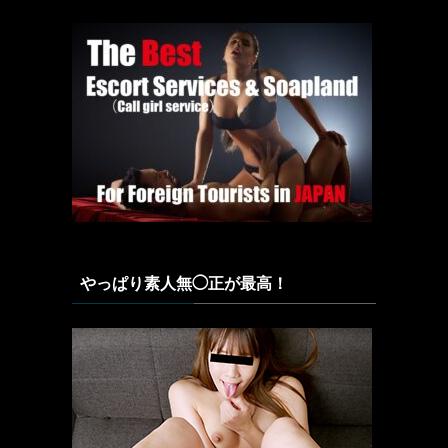
やっぱり素人無◯正が最高！