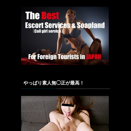
やっぱり素人無◯正が最高！